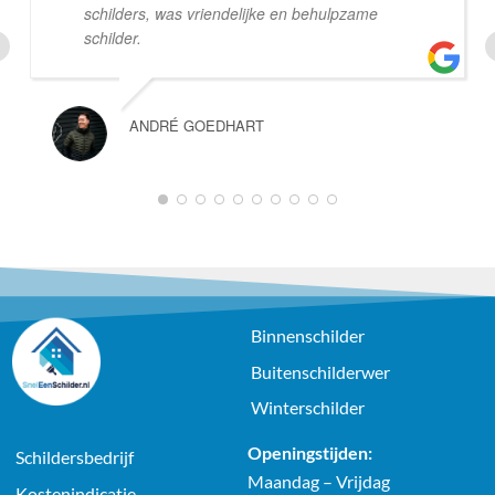
schilders, was vriendelijke en behulpzame
schilder.
ANDRÉ GOEDHART
1
2
3
4
5
6
7
8
9
10
Binnenschilder
Buitenschilderwer
Winterschilder
Openingstijden:
Schildersbedrijf
Maandag – Vrijdag
Kostenindicatie