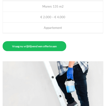
Muren: 135 m2
€ 2.000 – € 4.000
Appartement
Vraag nu vrijblijvend een offerte aan