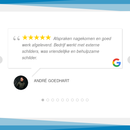
Afspraken nagekomen en goed
werk afgeleverd. Bedrijf werkt met externe
schilders, was vriendelijke en behulpzame
schilder.
ANDRÉ GOEDHART
1
2
3
4
5
6
7
8
9
10