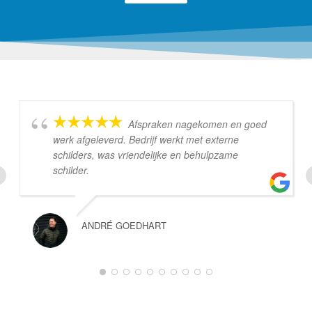
Afspraken nagekomen en goed
werk afgeleverd. Bedrijf werkt met externe
schilders, was vriendelijke en behulpzame
schilder.
ANDRÉ GOEDHART
1
2
3
4
5
6
7
8
9
10