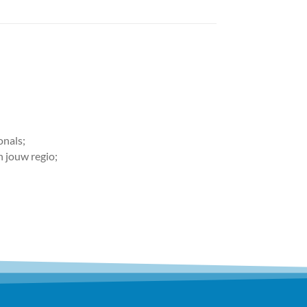
onals;
n jouw regio;