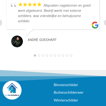
Afspraken nagekomen en goed
werk afgeleverd. Bedrijf werkt met externe
schilders, was vriendelijke en behulpzame
schilder.
ANDRÉ GOEDHART
1
2
3
4
5
6
7
8
9
10
Binnenschilder
Buitenschilderwer
Winterschilder