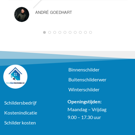
ANDRÉ GOEDHART
1
2
3
4
5
6
7
8
9
10
Binnenschilder
Buitenschilderwer
Winterschilder
Openingstijden:
Schildersbedrijf
Maandag – Vrijdag
Kostenindicatie
9.00 – 17.30 uur
Schilder kosten