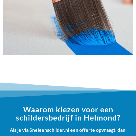
Waarom kiezen voor een
schildersbedrijf in Helmond?
Als je via Sneleenschilder.nl een offerte opvraagt, dan: